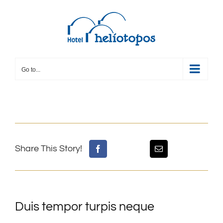
Skip
to
content
Go to...
Share This Story!
Duis tempor turpis neque