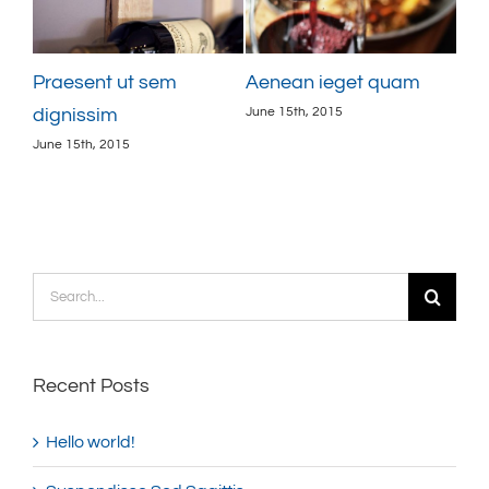
Praesent ut sem
Aenean ieget quam
Cur
June 15th, 2015
June
dignissim
June 15th, 2015
Search
for:
Recent Posts
Hello world!