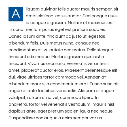
liquam pulvinar felis auctor mauris semper, sit
A
amet eleifend lectus auctor. Sed congue risus
id congue dignissim. Nullam et maximus est.
In condimentum purus eget est pretium sodales.
Donec ipsum ante, tincidunt ac justo ut, egestas
bibendum felis. Duis metus nunc, congue nec
condimentum et, vulputate nec metus. Pellentesque
tincidunt odio neque. Morbi dignissim quis nisl in
tincidunt. Vivamus orci nunc, venenatis vel ante sit
amet, placerat auctor eros. Praesent pellentesque elit
dui, vitae ultrices tortor commodo vel. Aenean at
bibendum mauris, a condimentum erat. Fusce suscipit
augue et ante faucibus venenatis. Aliquam et augue
volutpat, rutrum urna vel, commodo libero. In
pharetra, tortor vel venenatis vestibulum, mauris nisl
dapibus ante, eget pretium sapien ligula nec neque.
Suspendisse non augue a enim semper varius.