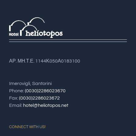
ΑΡ. ΜΗ.Τ.Ε. 1144Κ050Α0183100
Imerovigli, Santorini
Phone:
(0030)2286023670
Fax:
(0030)2286023672
Email:
hotel@heliotopos.net
CONNECT WITH US!