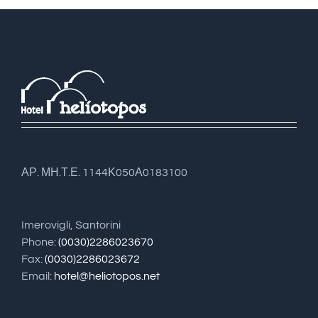
ΑΡ. ΜΗ.Τ.Ε. 1144Κ050Α0183100
Imerovigli, Santorini
Phone:
(0030)2286023670
Fax:
(0030)2286023672
Email:
hotel@heliotopos.net