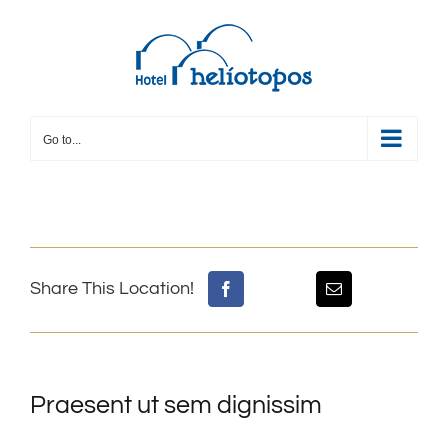
Skip
to
content
Go to...
Share This Location!
Praesent ut sem dignissim