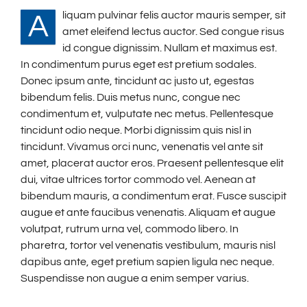
liquam pulvinar felis auctor mauris semper, sit
A
amet eleifend lectus auctor. Sed congue risus
id congue dignissim. Nullam et maximus est.
In condimentum purus eget est pretium sodales.
Donec ipsum ante, tincidunt ac justo ut, egestas
bibendum felis. Duis metus nunc, congue nec
condimentum et, vulputate nec metus. Pellentesque
tincidunt odio neque. Morbi dignissim quis nisl in
tincidunt. Vivamus orci nunc, venenatis vel ante sit
amet, placerat auctor eros. Praesent pellentesque elit
dui, vitae ultrices tortor commodo vel. Aenean at
bibendum mauris, a condimentum erat. Fusce suscipit
augue et ante faucibus venenatis. Aliquam et augue
volutpat, rutrum urna vel, commodo libero. In
pharetra, tortor vel venenatis vestibulum, mauris nisl
dapibus ante, eget pretium sapien ligula nec neque.
Suspendisse non augue a enim semper varius.