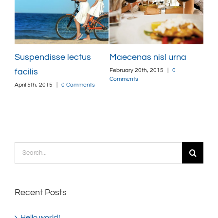
Suspendisse lectus
Maecenas nisl urna
Sed
February 20th, 2015
|
0
Febr
facilis
s
Comments
Com
April 5th, 2015
|
0 Comments
Search
for:
Recent Posts
Hello world!