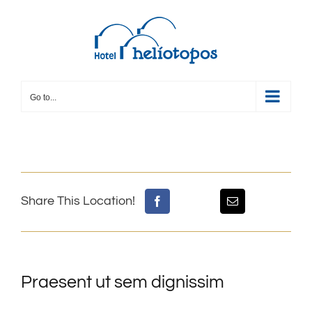
Skip
to
content
Go to...
Share This Location!
Praesent ut sem dignissim