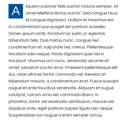
liquam pulvinar felis auctor mauris semper, sit
A
amet eleifend lectus auctor. Sed congue risus
id congue dignissim. Nullam et maximus est.
In condimentum purus eget est pretium sodales.
Donec ipsum ante, tincidunt ac justo ut, egestas
bibendum felis. Duis metus nunc, congue nec
condimentum et, vulputate nec metus. Pellentesque
tincidunt odio neque. Morbi dignissim quis nisl in
tincidunt. Vivamus orci nunc, venenatis vel ante sit
amet, placerat auctor eros. Praesent pellentesque elit
dui, vitae ultrices tortor commodo vel. Aenean at
bibendum mauris, a condimentum erat. Fusce suscipit
augue et ante faucibus venenatis. Aliquam et augue
volutpat, rutrum urna vel, commodo libero. In
pharetra, tortor vel venenatis vestibulum, mauris nisl
dapibus ante, eget pretium sapien ligula nec neque.
Suspendisse non augue a enim semper varius.