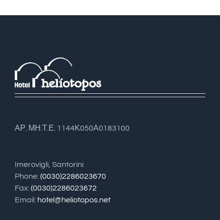
ΑΡ. ΜΗ.Τ.Ε. 1144Κ050Α0183100
Imerovigli, Santorini
Phone:
(0030)2286023670
Fax:
(0030)2286023672
Email:
hotel@heliotopos.net