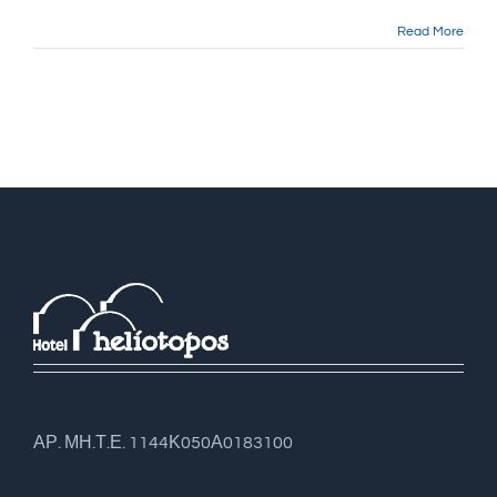
Read More
ΑΡ. ΜΗ.Τ.Ε. 1144Κ050Α0183100