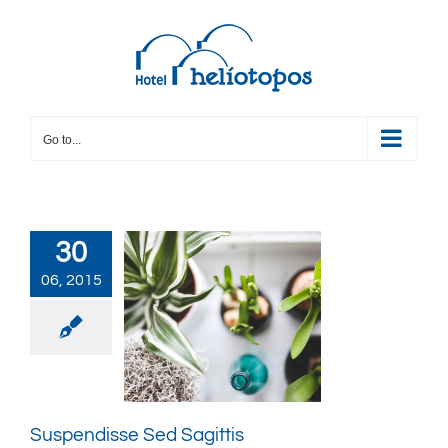
Skip
to
content
Go to...
30
06, 2015
Suspendisse Sed Sagittis