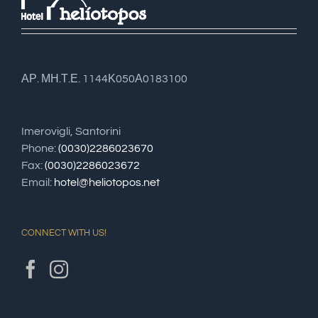
ΑΡ. ΜΗ.Τ.Ε. 1144Κ050Α0183100
Imerovigli, Santorini
Phone:
(0030)2286023670
Fax:
(0030)2286023672
Email:
hotel@heliotopos.net
CONNECT WITH US!