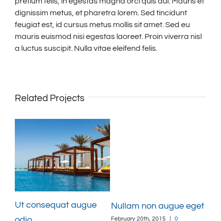
pretium felis, in egestas magna orci quis dui. Mauris et
dignissim metus, et pharetra lorem. Sed tincidunt
feugiat est, id cursus metus mollis sit amet. Sed eu
mauris euismod nisi egestas laoreet. Proin viverra nisl
a luctus suscipit. Nulla vitae eleifend felis.
Related Projects
Ut consequat augue
us
Nullam non augue eget
odio
February 20th, 2015
|
0